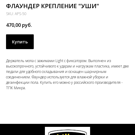
ФЛАУНДЕР КРЕПЛЕНИЕ "УШИ"
SKU:
APS-50
470,00
руб.
Купить
Держатель мопа с зажимами Light с фиксатором. Выполнен из
высокопрочного, устойчивого к ударам и нагрузкам пластика, имеет две
педали для удобного складывания и оснащен шарнирным
соединением. Фаундер используется для влажной уборки и
дезинфекции пола. Купить его можно у российского производителя -
ТПК Микра.